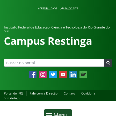
Pular para o conteúdo
ACESSIBILIDADE
MAPA DO SITE
Instituto Federal de Educação, Ciência e Tecnologia do Rio Grande do
Sul
Campus Restinga
Facebook
Instagram
Twitter
YouTube
LinkedIn
Spotify
Portal do IFRS
Fale com a Direção
Contato
Ouvidoria
Site Antigo
Início da navegação
Mostrar
Menu